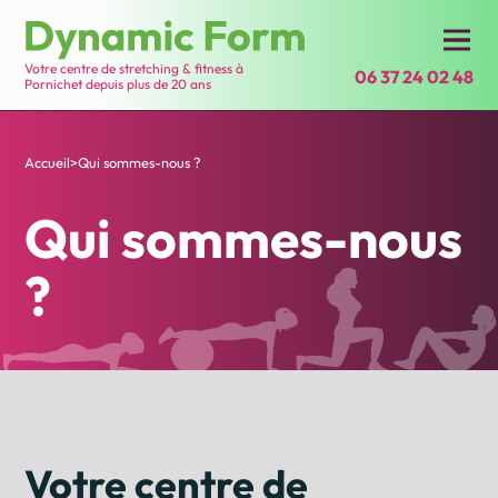
Votre centre de stretching & fitness à
06 37 24 02 48
Pornichet depuis plus de 20 ans
Accueil
>
Qui sommes-nous ?
Qui sommes-nous
?
Votre centre de