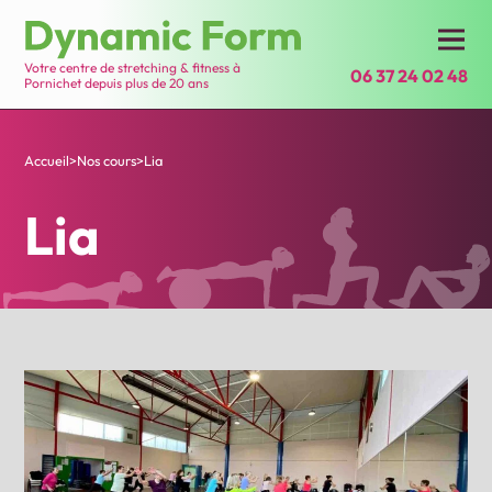
Votre centre de stretching & fitness à
06 37 24 02 48
Pornichet depuis plus de 20 ans
Accueil
>
Nos cours
>
Lia
Lia